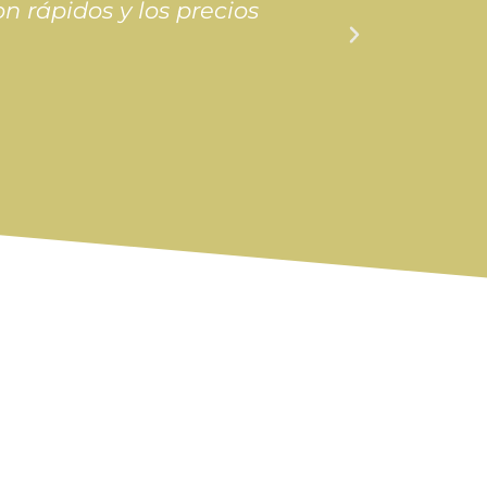
n rápidos y los precios
tienen y l
llegó en p
Luis Hernánde