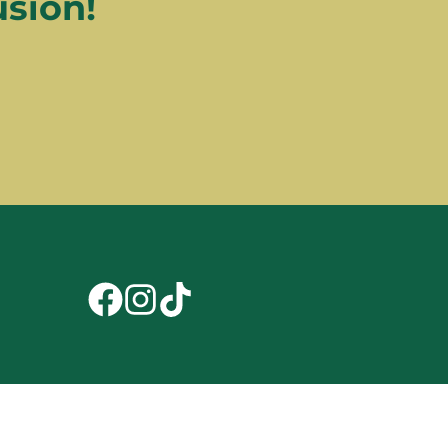
usión!