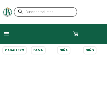
Ir
Búsqueda
al
de
contenido
productos
Carrito
CABALLERO
DAMA​
NIÑA​
NIÑO