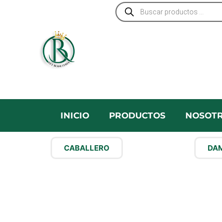
Búsqueda
Ir
de
al
productos
contenido
INICIO
PRODUCTOS
NOSOT
CABALLERO
DAM