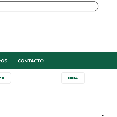
ROS
CONTACTO
A​
NIÑA​