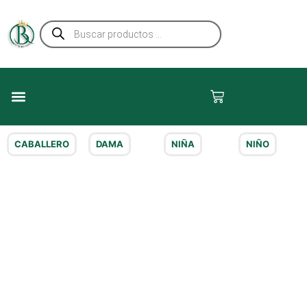
Ir
Búsqueda
al
de
contenido
productos
Carrito
CABALLERO
DAMA​
NIÑA​
NIÑO